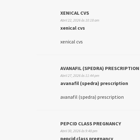
XENICAL CVS
Abril 22, 2026 às 10:18 am
xenical cvs
xenical cvs
AVANAFIL (SPEDRA) PRESCRIPTION
Abril 27, 2026 às 11:44 pm
avanafil (spedra) prescription
avanafil (spedra) prescription
PEPCID CLASS PREGNANCY
Abril 30, 2026 às 9:48 pm
pepcid class pregnancy