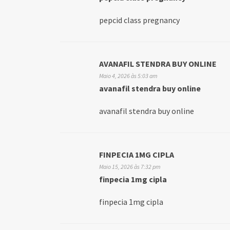
pepcid class pregnancy
AVANAFIL STENDRA BUY ONLINE
Maio 4, 2026 às 5:03 am
avanafil stendra buy online
avanafil stendra buy online
FINPECIA 1MG CIPLA
Maio 15, 2026 às 7:32 pm
finpecia 1mg cipla
finpecia 1mg cipla