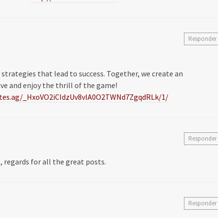
Responder
strategies that lead to success. Together, we create an
e and enjoy the thrill of the game!
iliates.ag/_HxoVO2iCIdzUv8vlA0O2TWNd7ZgqdRLk/1/
Responder
s, regards for all the great posts.
Responder