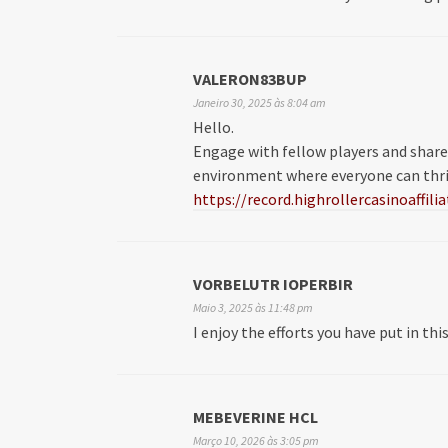
VALERON83BUP
Janeiro 30, 2025 às 8:04 am
Hello.
Engage with fellow players and share 
environment where everyone can thriv
https://record.highrollercasinoaff
VORBELUTR IOPERBIR
Maio 3, 2025 às 11:48 pm
I enjoy the efforts you have put in thi
MEBEVERINE HCL
Março 10, 2026 às 3:05 pm