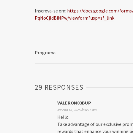
Inscreva-se em:
https://docs.google.com/form
PqNoCjIdBiNPw/viewform?usp=sf_link
Programa
29 RESPONSES
VALERON83BUP
Janeiro 15, 2025 às 6:15 am
Hello.
Take advantage of our exclusive prom
rewards that enhance your winning p