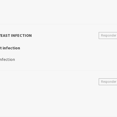
YEAST INFECTION
Responder
t infection
infection
Responder