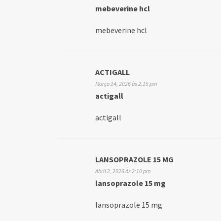
mebeverine hcl
mebeverine hcl
ACTIGALL
Março 14, 2026 às 2:15 pm
actigall
actigall
LANSOPRAZOLE 15 MG
Abril 2, 2026 às 2:10 pm
lansoprazole 15 mg
lansoprazole 15 mg