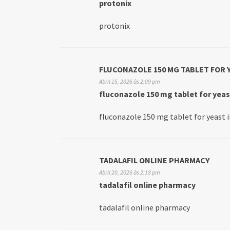
protonix
protonix
FLUCONAZOLE 150 MG TABLET FOR 
Abril 15, 2026 às 2:09 pm
fluconazole 150 mg tablet for yeas
fluconazole 150 mg tablet for yeast 
TADALAFIL ONLINE PHARMACY
Abril 20, 2026 às 2:18 pm
tadalafil online pharmacy
tadalafil online pharmacy