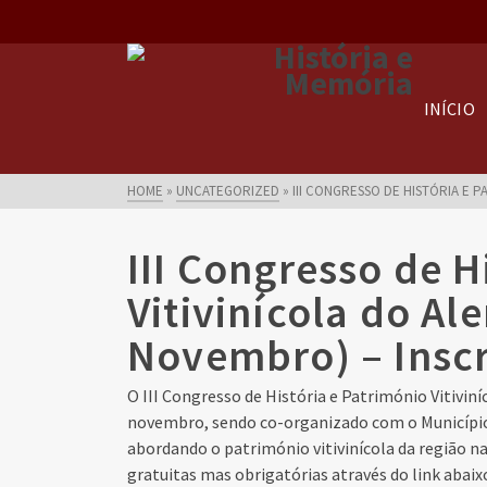
INÍCIO
HOME
»
UNCATEGORIZED
»
III CONGRESSO DE HISTÓRIA E P
III Congresso de H
Vitivinícola do Al
Novembro) – Inscr
O III Congresso de História e Património Vitiviní
novembro, sendo co-organizado com o Município 
abordando o património vitivinícola da região na
gratuitas mas obrigatórias através do link abaix