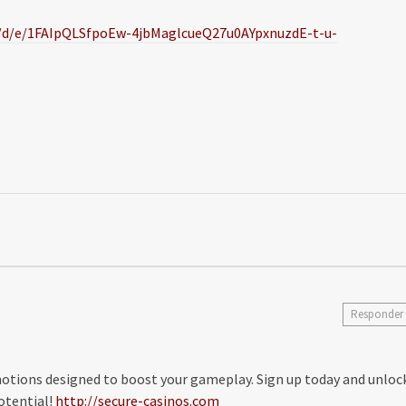
s/d/e/1FAIpQLSfpoEw-4jbMaglcueQ27u0AYpxnuzdE-t-u-
Responder
otions designed to boost your gameplay. Sign up today and unloc
otential!
http://secure-casinos.com