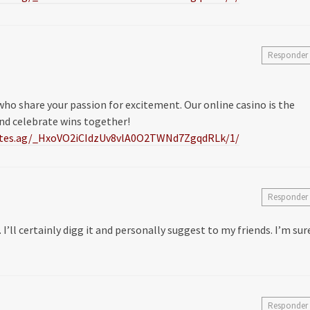
Responder
ho share your passion for excitement. Our online casino is the
nd celebrate wins together!
iliates.ag/_HxoVO2iCIdzUv8vlA0O2TWNd7ZgqdRLk/1/
Responder
 I’ll certainly digg it and personally suggest to my friends. I’m sur
Responder