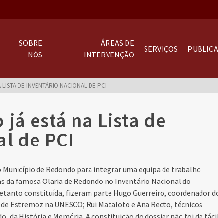
SOBRE
ÁREAS DE
SERVIÇOS
PUBLIC
NÓS
INTERVENÇÃO
 LISTA DE INVENTÁRIO NACIONAL DE PCI
já está na Lista de
al de PCI
o Município de Redondo para integrar uma equipa de trabalho
vas da famosa Olaria de Redondo no Inventário Nacional do
retanto constituída, fizeram parte Hugo Guerreiro, coordenador d
do de Estremoz na UNESCO; Rui Mataloto e Ana Recto, técnicos
, da História e Memória. A constituição do dossier não foi de fáci