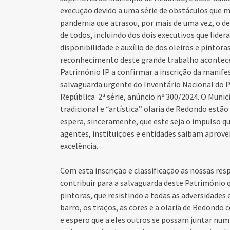
execução devido a uma série de obstáculos que m
pandemia que atrasou, por mais de uma vez, o d
de todos, incluindo dos dois executivos que lide
disponibilidade e auxílio de dos oleiros e pinto
reconhecimento deste grande trabalho acontece
Património IP a confirmar a inscrição da manife
salvaguarda urgente do Inventário Nacional do P
República 2ª série, anúncio nº 300/2024. O Munic
tradicional e “artística” olaria de Redondo estã
espera, sinceramente, que este seja o impulso qu
agentes, instituições e entidades saibam aprovei
excelência.
Com esta inscrição e classificação as nossas 
contribuir para a salvaguarda deste Património q
pintoras, que resistindo a todas as adversidades
barro, os traços, as cores e a olaria de Redon
e espero que a eles outros se possam juntar num