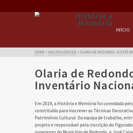
INÍCIO
HOME
»
UNCATEGORIZED
»
OLARIA DE REDONDO JÁ ESTÁ NA
Olaria de Redondo 
Inventário Nacion
Em 2019, a História e Memória foi convidada pel
constituída para inscrever as Técnicas Decorati
Património Cultural. Da equipa de trabalho, ent
projeto e responsável pela inscrição do Figura
superiores do Município de Redondo, e José Calado