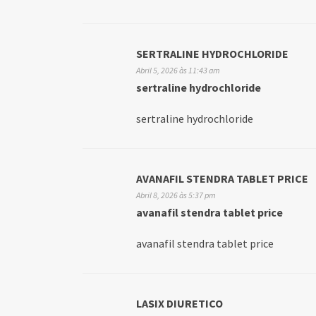
SERTRALINE HYDROCHLORIDE
Abril 5, 2026 às 11:43 am
sertraline hydrochloride
sertraline hydrochloride
AVANAFIL STENDRA TABLET PRICE
Abril 8, 2026 às 5:37 pm
avanafil stendra tablet price
avanafil stendra tablet price
LASIX DIURETICO