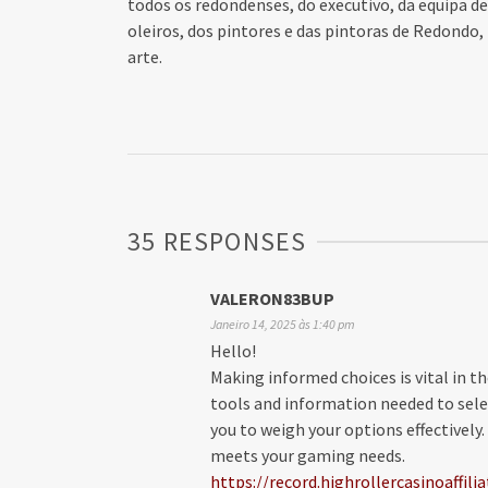
todos os redondenses, do executivo, da equipa de
oleiros, dos pintores e das pintoras de Redondo,
arte.
35 RESPONSES
VALERON83BUP
Janeiro 14, 2025 às 1:40 pm
Hello!
Making informed choices is vital in 
tools and information needed to sele
you to weigh your options effectively
meets your gaming needs.
https://record.highrollercasinoaff