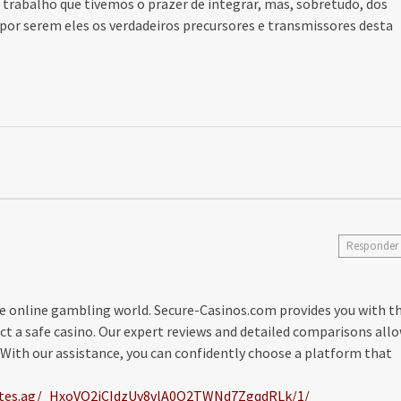
 trabalho que tivemos o prazer de integrar, mas, sobretudo, dos
 por serem eles os verdadeiros precursores e transmissores desta
Responder
the online gambling world. Secure-Casinos.com provides you with t
ct a safe casino. Our expert reviews and detailed comparisons all
. With our assistance, you can confidently choose a platform that
iliates.ag/_HxoVO2iCIdzUv8vlA0O2TWNd7ZgqdRLk/1/