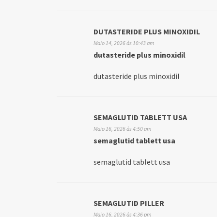
DUTASTERIDE PLUS MINOXIDIL
Maio 14, 2026 às 10:43 am
dutasteride plus minoxidil
dutasteride plus minoxidil
SEMAGLUTID TABLETT USA
Maio 16, 2026 às 4:50 am
semaglutid tablett usa
semaglutid tablett usa
SEMAGLUTID PILLER
Maio 16, 2026 às 4:36 pm