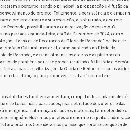
arcaram o percurso, sendo o principal, a propagação e difusão da
esenvolvimento do projeto. Felizmente, a persistência e o empen
raram o projeto durante a sua execução, e, sobretudo, a enorme
ras de Redondo, possibilitaram a concretização do mesmo. O
u no passada segunda-feira, dia 9 de Dezembro de 2024, com o
stação “Técnicas de Decoração da Olaria de Redondo” na lista de
atrimónio Cultural Imaterial, como publicado no Diário da
ípio de Redondo, e essencialmente os oleiros e as pintoras da
o assim de parabéns por este grande resultado. A História e Memór
e faltava para a revitalização da Olaria de Redondo e que os vários
tar a classificação para promover, “e salvar” uma arte de
responsabilidades também aumentam, competindo a cada um de nós
ue é de todos nós e para todos, mas sobretudo dos oleiros e das
 e à emergência e afirmação de outros materiais, têm defendido o
do como ninguém. Nutrimos por eles um enorme respeito e admiraçã
 futuro próximo. Consideramos por isso que foi uma conquista de