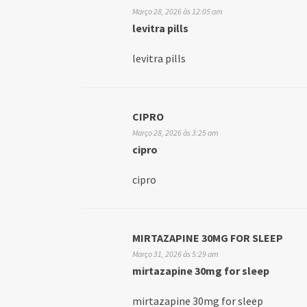
Março 28, 2026 às 12:05 am
levitra pills
levitra pills
CIPRO
Março 28, 2026 às 3:25 am
cipro
cipro
MIRTAZAPINE 30MG FOR SLEEP
Março 31, 2026 às 5:29 am
mirtazapine 30mg for sleep
mirtazapine 30mg for sleep