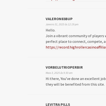
VALERON83BUP
Janeiro 31, 2025 às 12:19 pm
Hello.
Join a vibrant community of players w
perfect place to connect, compete, a
https://record.highrollercasinoaff
VORBELUTRIOPERBIR
Maio 3, 2025 às 9:30 am
Hi there, You’ve done an excellent job.
they will be benefited from this site.
LEVITRA PILLS