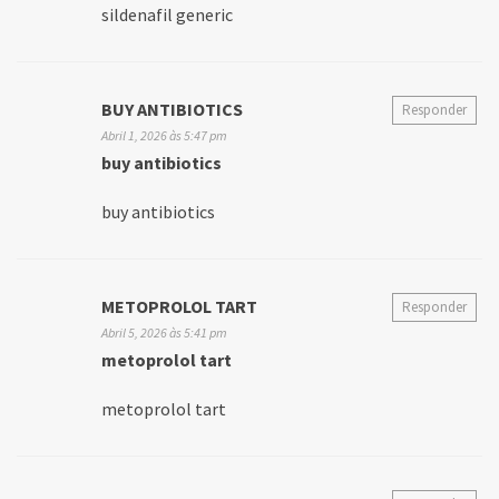
sildenafil generic
BUY ANTIBIOTICS
Responder
Abril 1, 2026 às 5:47 pm
buy antibiotics
buy antibiotics
METOPROLOL TART
Responder
Abril 5, 2026 às 5:41 pm
metoprolol tart
metoprolol tart