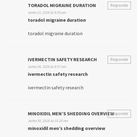
TORADOL MIGRAINE DURATION
Responder
Junho 21, 2026 às 9:05 pm
toradol migraine duration
toradol migraine duration
IVERMECTIN SAFETY RESEARCH
Responder
Junho 26, 2026 às 8:57 am
ivermectin safety research
ivermectin safety research
MINOXIDIL MEN’S SHEDDING OVERVIEW
Responder
Junho 30, 2026 às 10:28 am
minoxidil men’s shedding overview