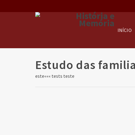
INÍCIO
Estudo das famili
este««« tests teste