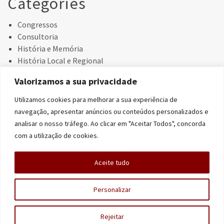
Categories
Congressos
Consultoria
História e Memória
História Local e Regional
Investigação
Valorizamos a sua privacidade
Livros
Misericórdias
Utilizamos cookies para melhorar a sua experiência de
Prémios Literários
navegação, apresentar anúncios ou conteúdos personalizados e
Uncategorized
analisar o nosso tráfego. Ao clicar em "Aceitar Todos", concorda
Valorização Património
com a utilização de cookies.
Vinho do Alentejo
Aceite tudo
Personalizar
Rejeitar